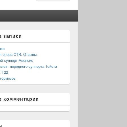
for:
е записи
нки
 опора CTR. Отзывы.
й суппорт Авенсис
лект переднего суппорта Тойота
 Т22
тормозов
е комментарии
ы