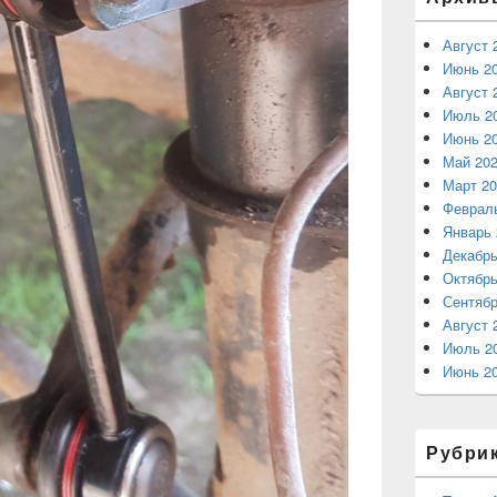
Август 
Июнь 2
Август 
Июль 2
Июнь 2
Май 20
Март 20
Феврал
Январь 
Декабрь
Октябрь
Сентябр
Август 
Июль 2
Июнь 2
Рубри