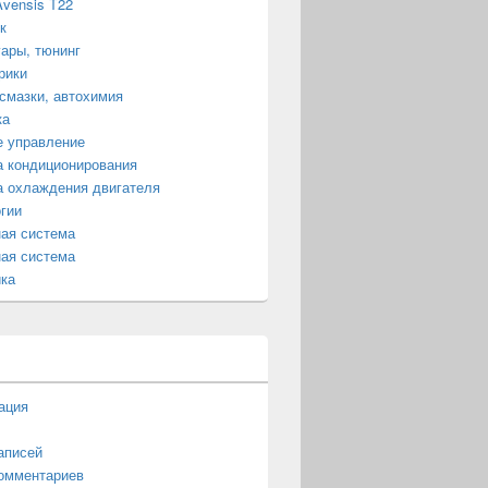
Avensis T22
к
ары, тюнинг
рики
смазки, автохимия
ка
е управление
 кондиционирования
 охлаждения двигателя
гии
ая система
ая система
ка
ация
аписей
омментариев