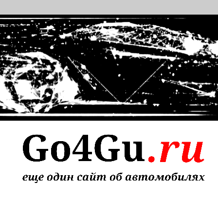
т об автомобилях
 надежного ремонта авто