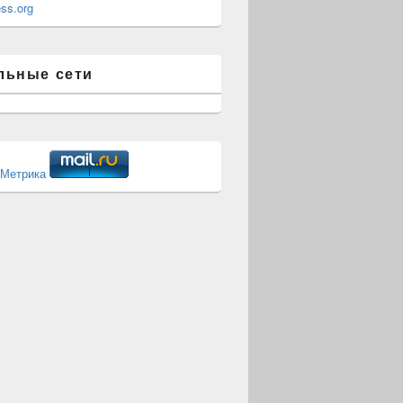
ss.org
льные сети