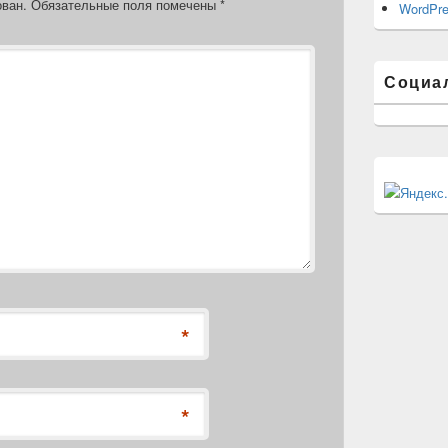
ован.
Обязательные поля помечены
*
WordPre
Социа
*
*