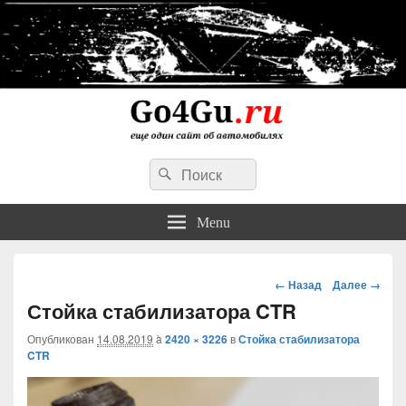
Go4Gu.ru сайт об автомобилях
Search
личный опыт недорогого, простого и надежного ремонта авто
Search
for:
Menu
Навигация
← Назад
Далее →
Стойка стабилизатора CTR
Опубликован
14.08.2019
à
2420 × 3226
в
Стойка стабилизатора
CTR