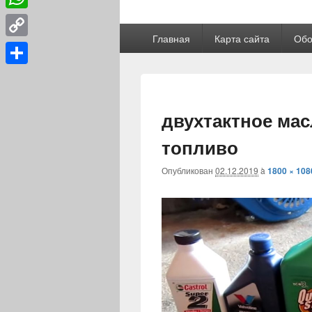
WhatsApp
Главное
Главная
Карта сайта
Обо
меню
Copy
Link
Отправить
двухтактное мас
топливо
Опубликован
02.12.2019
à
1800 × 108