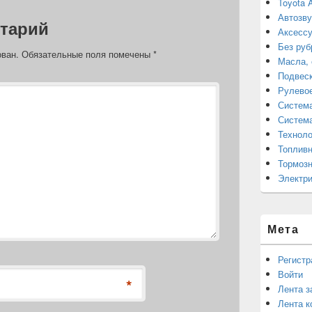
A
i
в
Toyota 
p
n
и
Автозву
тарий
p
k
т
Аксессу
ь
Без руб
ован.
Обязательные поля помечены
*
Масла, 
Подвес
Рулево
Система
Система
Техноло
Топливн
Тормозн
Электри
Мета
Регистр
Войти
*
Лента з
Лента к