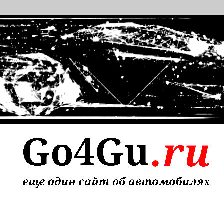
т об автомобилях
 надежного ремонта авто