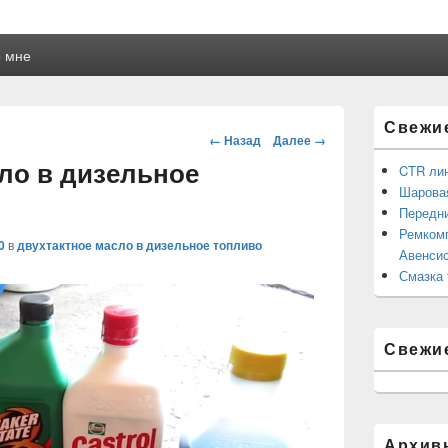
 мне
Область
Свежи
основной
Навигация
← Назад
Далее →
боковой
ло в дизельное
панели
CTR ли
Шаровая
Передни
Ремкомп
0
в
двухтактное масло в дизельное топливо
Авенсис
Смазка 
Свежи
Архив