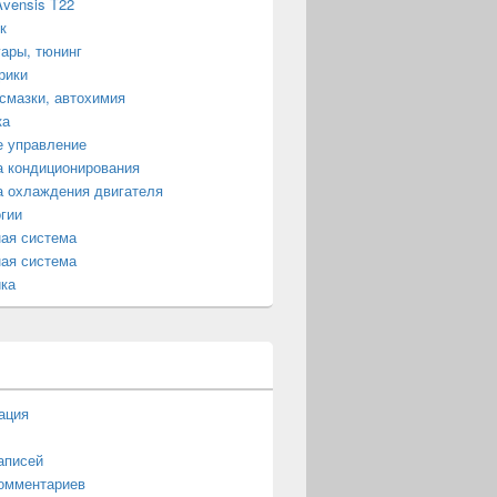
Avensis T22
к
ары, тюнинг
рики
смазки, автохимия
ка
е управление
 кондиционирования
 охлаждения двигателя
гии
ая система
ая система
ка
ация
аписей
омментариев