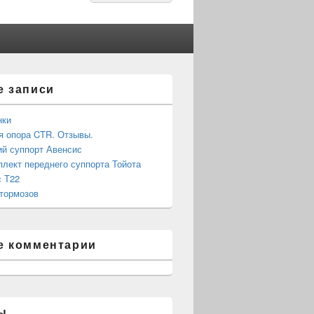
for:
е записи
нки
 опора CTR. Отзывы.
й суппорт Авенсис
лект переднего суппорта Тойота
 Т22
тормозов
е комментарии
ы