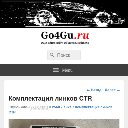
Go4Gu.ru сайт об автомобилях
Search
личный опыт недорогого, простого и надежного ремонта авто
Search
for:
Menu
Навигация
← Назад
Далее →
Комплектация линков CTR
Опубликован
27.08.2021
à
2560 × 1921
в
Комплектация линков
CTR