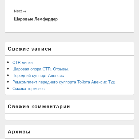
Next
Next
→
Шаровые Лемфердер
post:
Область
Свежие записи
основной
боковой
панели
CTR линки
Шаровая опора CTR. Отзывы.
Передний суппорт Авенсис
Ремкомплект переднего суппорта Тойота Авенсис Т22
Смазка тормозов
Свежие комментарии
Архивы