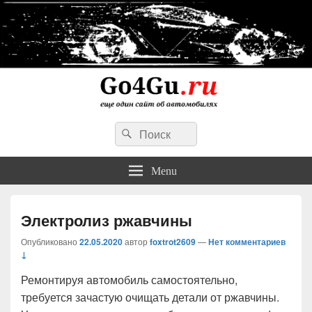
Go4Gu.ru сайт об автомобилях
Search
личный опыт недорогого, простого и надежного ремонта авто
Search
for:
Menu
Электролиз ржавчины
Опубликовано
22.05.2020
автор
foxtrot2609
—
Нет комментариев
↓
Ремонтируя автомобиль самостоятельно,
требуется зачастую очищать детали от ржавчины.