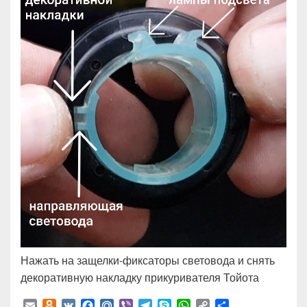
Нажать на защелки-фиксаторы световода и снять
декоративную накладку прикуривателя Тойота
E
O
V
F
M
V
T
S
W
C
О