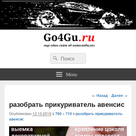
Go4Gu.ru сайт об автомобилях
Search
личный опыт недорогого, простого и надежного ремонта авто
Search
for:
Menu
Навигация
← Назад
Далее →
разобрать прикуриватель авенсис
Опубликован
12.10.2019
à
700 × 710
в
разобрать прикуриватель
авенсис