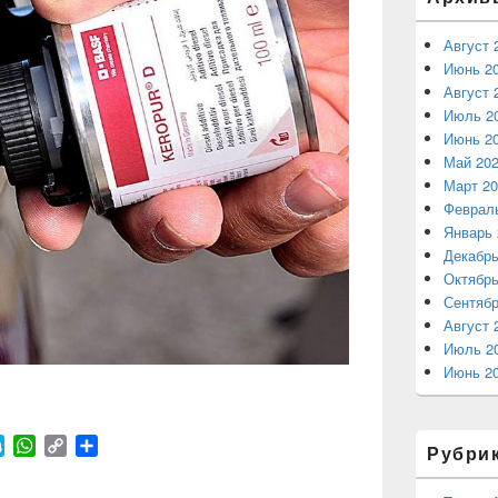
Август 
Июнь 2
Август 
Июль 2
Июнь 2
Май 20
Март 20
Феврал
Январь 
Декабрь
Октябрь
Сентябр
Август 
Июль 2
Июнь 2
S
W
C
О
Рубри
k
h
o
т
y
a
p
п