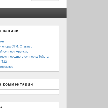
for:
е записи
нки
 опора CTR. Отзывы.
й суппорт Авенсис
лект переднего суппорта Тойота
 Т22
тормозов
е комментарии
ы