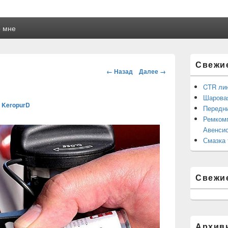
 мне
Область
Свежи
основной
Навигация
← Назад
Далее →
боковой
панели
CTR ли
Шаровая
в
KeropurD
Передни
Ремкомп
Авенсис
Смазка 
Свежи
Архив