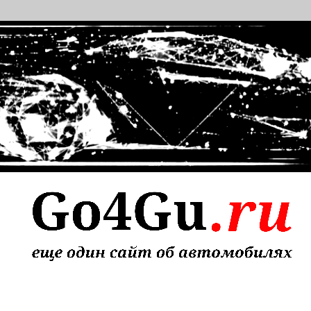
т об автомобилях
 надежного ремонта авто