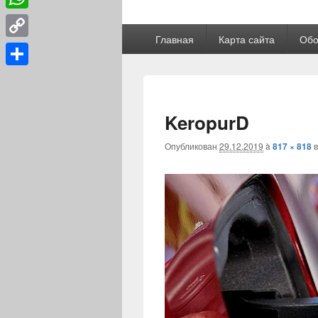
WhatsApp
Главное
Главная
Карта сайта
Обо
меню
Copy
Link
Отправить
KeropurD
Опубликован
29.12.2019
à
817 × 818