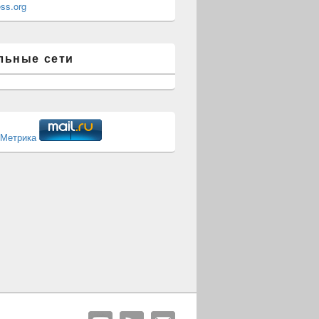
ss.org
льные сети