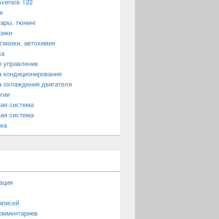
Avensis T22
к
ары, тюнинг
рики
смазки, автохимия
ка
е управление
 кондиционирования
 охлаждения двигателя
гии
ая система
ая система
ка
ация
аписей
омментариев