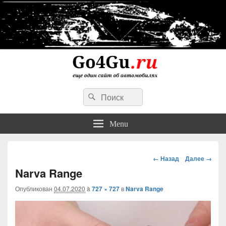
Go4Gu.ru сайт об автомобилях
Search
личный опыт недорогого, простого и надежного ремонта авто
Search
for:
Menu
Навигация
← Назад
Далее →
Narva Range
Опубликован
04.07.2020
à
727 × 727
в
Narva Range