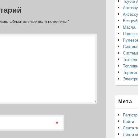
Toyota 
p
n
и
тарий
Автозву
p
k
т
Аксессу
ь
Без руб
ован.
Обязательные поля помечены
*
Масла, 
Подвес
Рулево
Система
Система
Техноло
Топливн
Тормозн
Электри
Мета
Регистр
Войти
*
Лента з
Лента к