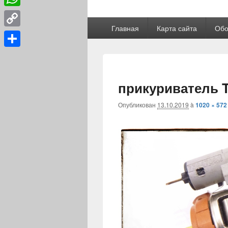
WhatsApp
Главное
Главная
Карта сайта
Обо
меню
Copy
Link
Отправить
прикуриватель T
Опубликован
13.10.2019
à
1020 × 572