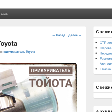
 мне
Область
Свежи
основной
Навигация
← Назад
Далее →
боковой
oyota
панели
CTR ли
Шаровая
в
прикуриватель Toyota
Передни
Ремкомп
Авенсис
Смазка 
Свежи
Архив