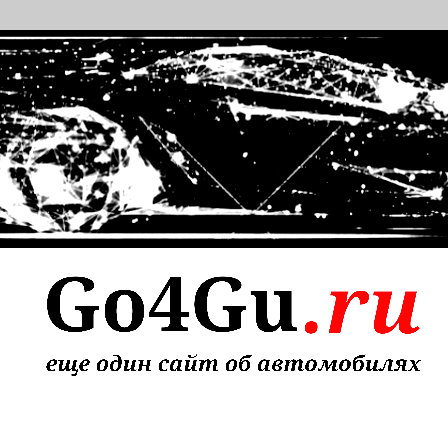
т об автомобилях
 надежного ремонта авто