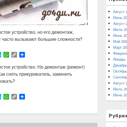
Август 
Июнь 2
Август 
Июль 2
стое устройство, но его демонтаж,
Июнь 2
нт часто вызывают большие сложности?
Май 20
Март 20
Феврал
S
W
C
О
Январь 
k
h
o
т
Декабрь
y
a
p
п
стое устройство. Но демонтаж (ремонт)
Октябрь
p
t
y
р
ак снять прикуриватель, заменить
e
s
L
а
Сентябр
ровать?
A
i
в
Август 
p
n
и
Июль 2
p
k
т
Июнь 2
S
W
C
О
ь
k
h
o
т
y
a
p
п
p
t
y
р
Рубри
e
s
L
а
A
i
в