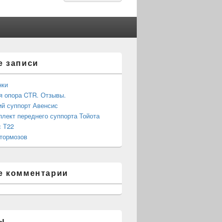
for:
е записи
нки
 опора CTR. Отзывы.
й суппорт Авенсис
лект переднего суппорта Тойота
 Т22
тормозов
е комментарии
ы