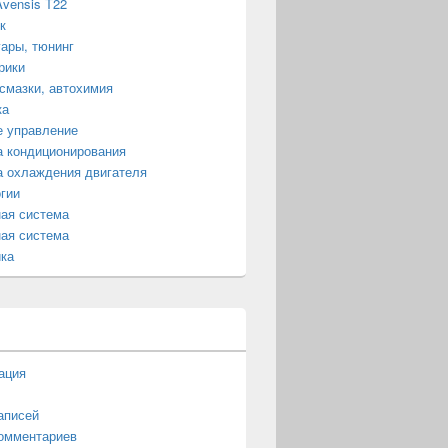
Avensis T22
к
ары, тюнинг
рики
смазки, автохимия
ка
е управление
 кондиционирования
 охлаждения двигателя
гии
ая система
ая система
ка
ация
аписей
омментариев