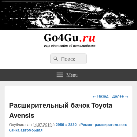
Go4Gu.ru сайт об автомобилях
Search
личный опыт недорогого, простого и надежного ремонта авто
Search
for:
Menu
Навигация
← Назад
Далее →
Расширительный бачок Toyota
Avensis
Опубликован
14.07.2019
à
2956 × 2830
в
Ремонт расширительного
бачка автомобиля