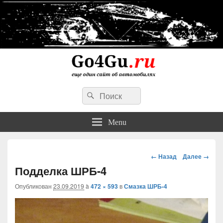
Go4Gu.ru сайт об автомобилях
Search
личный опыт недорогого, простого и надежного ремонта авто
Search
for:
Menu
Навигация
← Назад
Далее →
Подделка ШРБ-4
Опубликован
23.09.2019
à
472 × 593
в
Смазка ШРБ-4