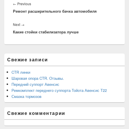
по
Previous
←
Previous
записям
Ремонт расширительного бачка автомобиля
post:
Next
Next
→
Какие стойки стабилизатора лучше
post:
Область
Свежие записи
основной
боковой
панели
CTR линки
Шаровая опора CTR. Отзывы.
Передний суппорт Авенсис
Ремкомплект переднего суппорта Тойота Авенсис Т22
Смазка тормозов
Свежие комментарии