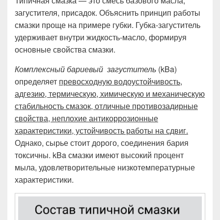
Типичная смазка — это смесь базового масла,
загустителя, присадок. Объяснить принцип работы
смазки проще на примере губки. Губка-загуститель
удерживает внутри жидкость-масло, формируя
основные свойства смазки.
Комплексный
бариевый загуститель
(kBa)
определяет
превосходную водоустойчивость,
адгезию, термическую, химическую и механическую
стабильность смазок, отличные противозадирные
свойства, неплохие антикоррозионные
характеристики, устойчивость работы на сдвиг.
Однако, сырье стоит дорого, соединения бария
токсичны. kBa смазки имеют высокий процент
мыла, удовлетворительные низкотемпературные
характеристики.