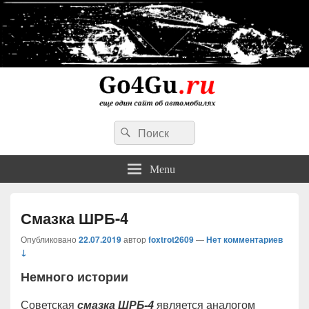
Go4Gu.ru сайт об автомобилях
Search
личный опыт недорогого, простого и надежного ремонта авто
Search
for:
Menu
Смазка ШРБ-4
Опубликовано
22.07.2019
автор
foxtrot2609
—
Нет комментариев
↓
Немного истории
Советская
смазка ШРБ-4
является аналогом