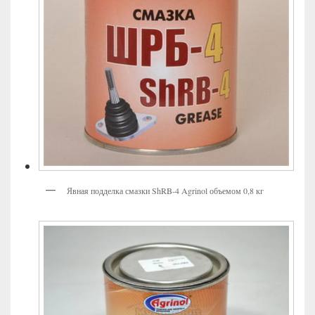
Явная подделка смазки ShRB-4 Agrinol объемом 0,8 кг