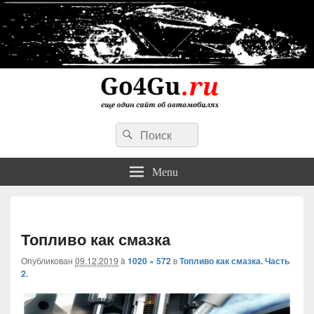
Go4Gu.ru сайт об автомобилях
Search
личный опыт недорогого, простого и надежного ремонта авто
Search
for:
Menu
Нави
Топливо как смазка
Опубликован
09.12.2019
à
1020 × 572
в
Топливо как смазка. Часть
2.